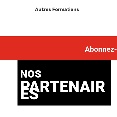
Autres Formations
Abonnez-v
NOS
PARTENAIR
ES