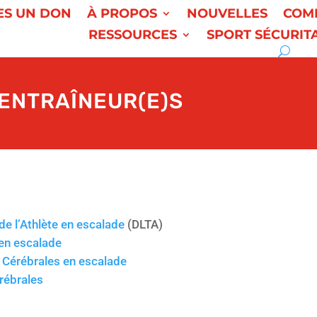
ES UN DON
À PROPOS
NOUVELLES
COM
RESSOURCES
SPORT SÉCURIT
ENTRAÎNEUR(E)S
e l’Athlète en escalade
(DLTA)
 en escalade
Cérébrales en escalade
rébrales