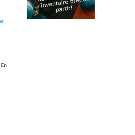
es
 En