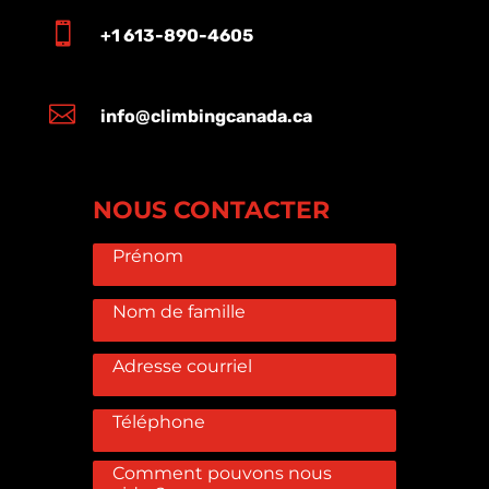

+1 613-890-4605

info@climbingcanada.ca
NOUS CONTACTER