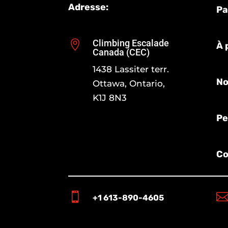
Adresse:
Pa
Climbing Escalade

À 
Canada (CEC)
1438 Lassiter terr.
No
Ottawa, Ontario,
K1J 8N3
Pe
Co

+1 613-890-4605