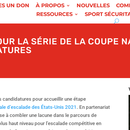
ES UN DON
À PROPOS
NOUVELLES
COM
RESSOURCES
SPORT SÉCURIT
UR LA SÉRIE DE LA COUPE N
ATURES
 candidatures pour accueillir une étape
nale d’escalade des États-Unis 2021
. En partenariat
vise à combler une lacune dans le parcours de
plus haut niveau pour l’escalade compétitive en