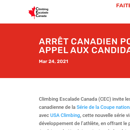
FAIT
ARRÊT CANADIEN PO
APPEL AUX CANDID
Mar 24, 2021
Climbing Escalade Canada (CEC) invite les
canadienne de la
Série de la Coupe natio
avec
USA Climbing
, cette nouvelle série 
développement de l’athlète, en offrant le 