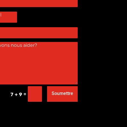
Soumettre
=
7 + 9