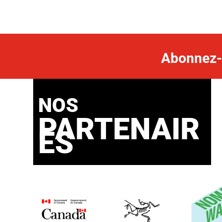
Abonnez-v
NOS
PARTENAIR
ES