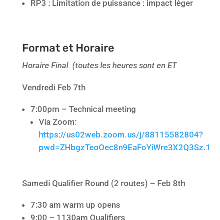
RP3 : Limitation de puissance : impact léger
Format et Horaire
Horaire Final (toutes les heures sont en ET
Vendredi Feb 7th
7:00pm – Technical meeting
Via Zoom:
https://us02web.zoom.us/j/88115582804?
pwd=ZHbgzTeoOec8n9EaFoYiWre3X2Q3Sz.1
Samedi Qualifier Round (2 routes) – Feb 8th
7:30 am warm up opens
9:00 – 1130am Qualifiers